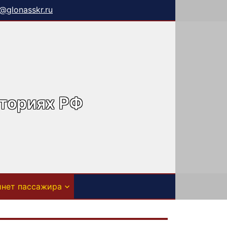
o@glonasskr.ru
иториях РФ
инет пассажира