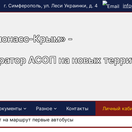
г. Симферополь, ул. Леси Украинки, д. 4
inf
лонасс-Крым» -
ратор АСОП на новых терр
окументы
Разное
Контакты
Личный каб
т на маршрут первые автобусы